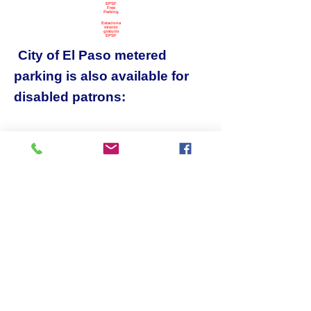
EPSF
Free
Parking
Estaciona
miento
gratuito
EPSF
City of El Paso metered
parking is also available for
disabled patrons:
https://www.txdmv.gov/motori
sts/disabled-parking-placards-
plates#:~:text=Park%20in%20
any%20spot%20designated,th
e%20disability%20in%20the%
20vehicle.
Disabled veterans, please
verify terms and conditions at